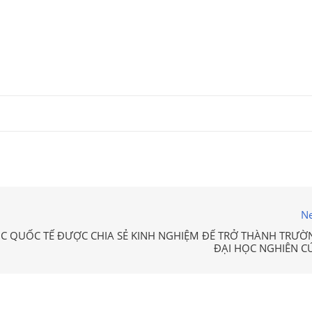
Ne
C QUỐC TẾ ĐƯỢC CHIA SẺ KINH NGHIỆM ĐỂ TRỞ THÀNH TRƯỜ
ĐẠI HỌC NGHIÊN C