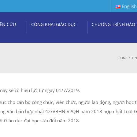
English
ÊN CỨU
CÔNG KHAI GIÁO DỤC
CHƯƠNG TRÌNH ĐÀO 
HOME
TI
này sẽ có hiệu lực từ ngày 01/7/2019.
ức cho cán bộ công chức, viên chức, người lao động, người học t
i dung Văn bản hợp nhất 42/VBHN-VPQH năm 2018 hợp nhất Luật G
ật Giáo dục đại học sửa đổi năm 2018.