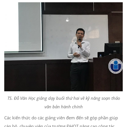
TS. Đỗ Văn Học giảng dạy buổi thứ hai về kỹ năng soạn thảo
văn bản hành chính
Các kiến thức do các giảng viên đem đến sẽ góp phần giúp
cán bộ, chuyên viên của trường ĐHQT nâng cao công tác