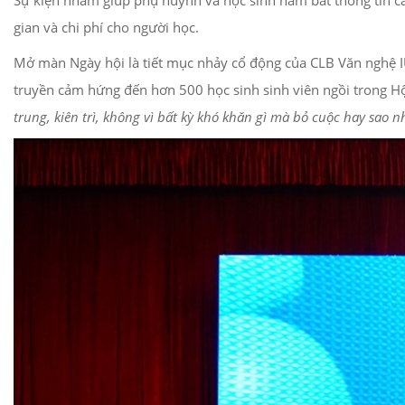
Sự kiện nhằm giúp phụ huynh và học sinh nắm bắt thông tin các
gian và chi phí cho người học.
Mở màn Ngày hội là tiết mục nhảy cổ động của CLB Văn nghệ IU
truyền cảm hứng đến hơn 500 học sinh sinh viên ngồi trong H
trung, kiên trì, không vì bất kỳ khó khăn gì mà bỏ cuộc hay sao 