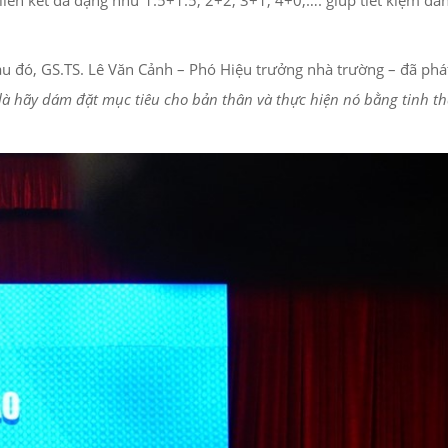
iên kết đa dạng như 1.5+1.5, 2+2, 3+1, 4+0,…. giúp tiết kiệm đán
u đó, GS.TS. Lê Văn Cảnh – Phó Hiệu trưởng nhà trường – đã phá
i là hãy dám đặt mục tiêu cho bản thân và thực hiện nó bằng tinh t