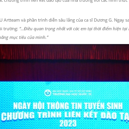
 chương trình liên kết đào tạo của nhà trường với các hình thức l
 Artteam và phần trình diễn sâu lắng của ca sĩ Dương G. Ngay sa
ội trường:
“…Điều quan trọng nhất với các em tại thời điểm hiện tạ
nhãng mục tiêu của mình.”