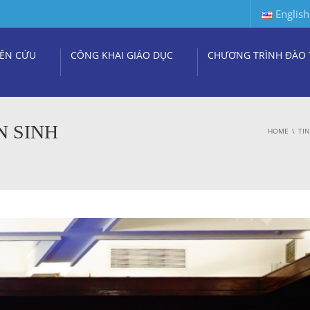
English
ÊN CỨU
CÔNG KHAI GIÁO DỤC
CHƯƠNG TRÌNH ĐÀO 
N SINH
HOME
TI