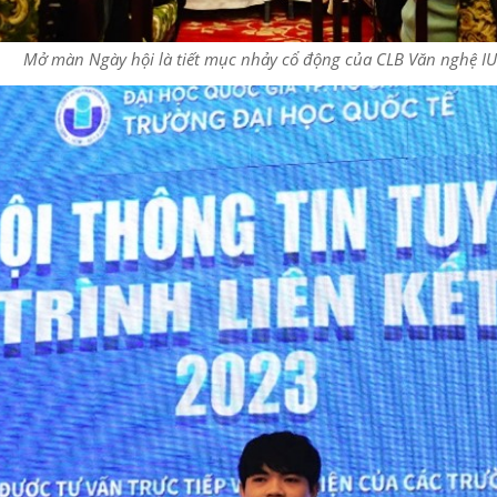
Mở màn Ngày hội là tiết mục nhảy cổ động của CLB Văn nghệ IU