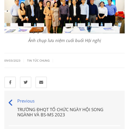
Ảnh chụp lưu niệm cuối buổi Hội nghị
|
|
09/03/2023
TIN TỨC CHUNG
Previous
TRƯỜNG ĐHQT TỔ CHỨC NGÀY HỘI SONG
NGÀNH VÀ BS-MS 2023