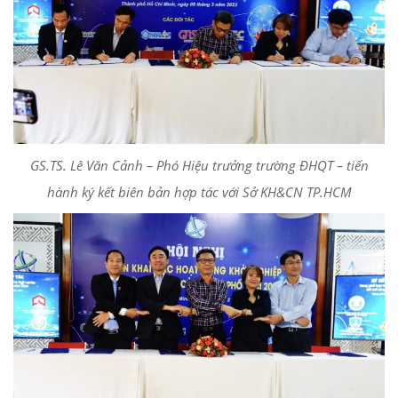
GS.TS. Lê Văn Cảnh – Phó Hiệu trưởng trường ĐHQT – tiến
hành ký kết biên bản hợp tác với Sở KH&CN TP.HCM