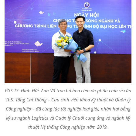
PGS.TS. Đinh Đức Anh Vũ trao bó hoa cảm ơn phần chia sẻ của
ThS. Tống Chí Thông – Cựu sinh viên Khoa Kỹ thuật và Quản lý
Công nghiệp – đã cùng lúc tốt nghiệp loại giỏi, nhận hai bằng
kỹ sư ngành Logistics và Quản lý Chuỗi cung ứng và ngành Kỹ
thuật Hệ thống Công nghiệp năm 2019.