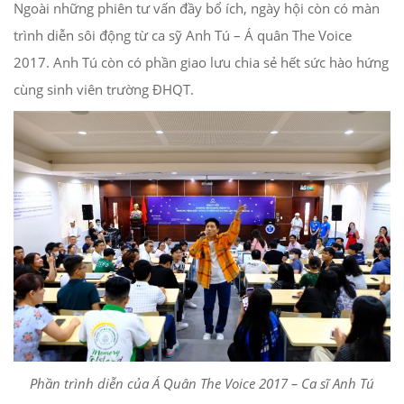
Ngoài những phiên tư vấn đầy bổ ích, ngày hội còn có màn
trình diễn sôi động từ ca sỹ Anh Tú – Á quân The Voice
2017. Anh Tú còn có phần giao lưu chia sẻ hết sức hào hứng
cùng sinh viên trường ĐHQT.
Phần trình diễn của Á Quân The Voice 2017 – Ca sĩ Anh Tú