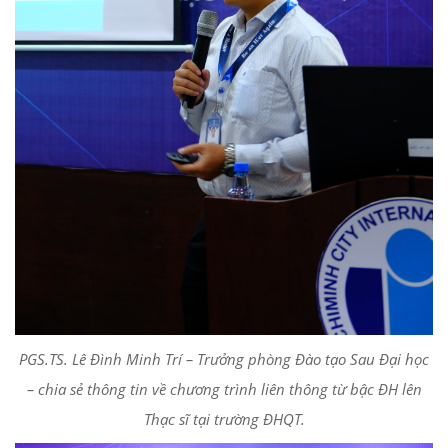
PGS.TS. Lê Đình Minh Trí – Trưởng phòng Đào tạo Sau Đại học
– chia sẻ thông tin về chương trình liên thông từ bậc ĐH lên
Thạc sĩ tại trường ĐHQT.