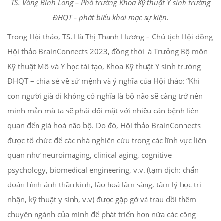
TS. Vòng Bính Long – Phó trưởng Khoa Kỹ thuật Y sinh trường
ĐHQT – phát biểu khai mạc sự kiện.
Trong Hội thảo, TS. Hà Thị Thanh Hương – Chủ tịch Hội đồng
Hội thảo BrainConnects 2023, đồng thời là Trưởng Bộ môn
Kỹ thuật Mô và Y học tái tạo, Khoa Kỹ thuật Y sinh trường
ĐHQT – chia sẻ về sứ mệnh và ý nghĩa của Hội thảo: “Khi
con người già đi không có nghĩa là bộ não sẽ càng trở nên
minh mẫn mà ta sẽ phải đối mặt với nhiều căn bệnh liên
quan đến già hoá não bộ. Do đó, Hội thảo BrainConnects
được tổ chức để các nhà nghiên cứu trong các lĩnh vực liên
quan như neuroimaging, clinical aging, cognitive
psychology, biomedical engineering, v.v. (tạm dịch: chẩn
đoán hình ảnh thần kinh, lão hoá lâm sàng, tâm lý học tri
nhận, kỹ thuật y sinh, v.v) được gặp gỡ và trau dồi thêm
chuyên ngành của mình để phát triển hơn nữa các công