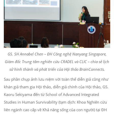
GS. SH Annabel Chen – ĐH Công nghệ Nanyang Singapore,
Giám đốc Trung tâm nghiên cứu CRADEL và CLIC – chia sẻ lịch
sử hình thành và phát triển của Hội thảo BrainConnects.
Sau phần chụp ảnh lưu niệm với toàn thể diễn giả cũng như
khán giả tham gia Hội thảo, diễn giả chính của Hội thảo, GS.
Kaoru Sekiyama đến từ School of Advanced Integrated
Studies in Human Survivability (tạm dịch: Khoa Nghiên cứu
liên ngành cao cấp về Khả năng sống của con người) tại ĐH