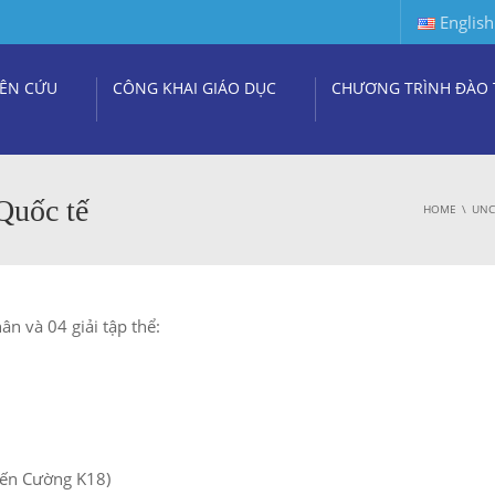
English
ÊN CỨU
CÔNG KHAI GIÁO DỤC
CHƯƠNG TRÌNH ĐÀO 
uốc tế
HOME
UNC
n và 04 giải tập thể:
iến Cường K18)