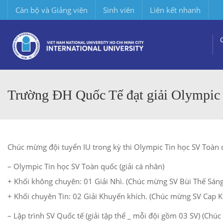
Cán bộ và Giảng viên
Sinh viên
Liên kết nhanh
Trường ĐH Quốc Tế đạt giải Olympic T
Chúc mừng đội tuyển IU trong kỳ thi Olympic Tin học SV Toàn qu
– Olympic Tin học SV Toàn quốc (giải cá nhân)
+ Khối không chuyên: 01 Giải Nhì. (Chúc mừng SV Bùi Thế Sán
+ Khối chuyên Tin: 02 Giải Khuyến khích. (Chúc mừng SV Cap
– Lập trình SV Quốc tế (giải tập thể _ mỗi đội gồm 03 SV) (