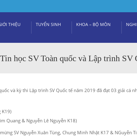
GIỚI THIỆU
TUYỂN SINH
KHOA – BỘ MÔN
NGHI
in học SV Toàn quốc và Lập trình SV Q
ốc và kỳ thi Lập trình SV Quốc tế năm 2019 đã đạt 03 giải cá nhâ
g K19)
 Kim Quang & Nguyễn Lê Nguyễn K18)
Chúc mừng SV Nguyễn Xuân Tùng, Chung Minh Nhật K17 & NGuyễn T