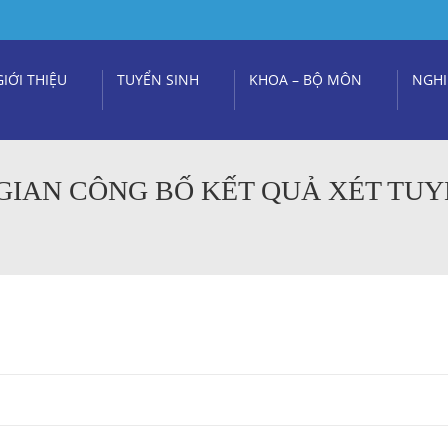
GIỚI THIỆU
TUYỂN SINH
KHOA – BỘ MÔN
NGHI
GIAN CÔNG BỐ KẾT QUẢ XÉT TU