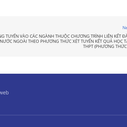
Ne
NG TUYỂN VÀO CÁC NGÀNH THUỘC CHƯƠNG TRÌNH LIÊN KẾT Đ
C NƯỚC NGOÀI THEO PHƯƠNG THỨC XÉT TUYỂN KẾT QUẢ HỌC T
THPT (PHƯƠNG THỨC 
 web