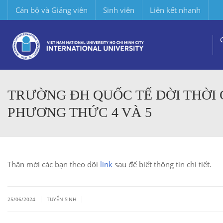
Cán bộ và Giảng viên
Sinh viên
Liên kết nhanh
TRƯỜNG ĐH QUỐC TẾ DỜI THỜI 
PHƯƠNG THỨC 4 VÀ 5
Thân mời các bạn theo dõi
link
sau để biết thông tin chi tiết.
|
|
25/06/2024
TUYỂN SINH