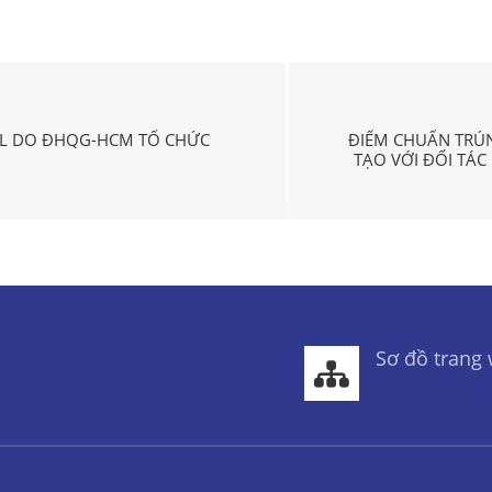
GNL DO ĐHQG-HCM TỔ CHỨC
ĐIỂM CHUẨN TRÚ
TẠO VỚI ĐỐI TÁ
Sơ đồ trang