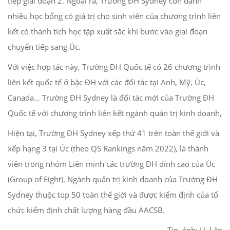
tiếp giai đoạn 2. Ngoài ra, Trường ĐH Sydney còn dành
nhiều học bổng có giá trị cho sinh viên của chương trình liên
kết có thành tích học tập xuất sắc khi bước vào giai đoạn
chuyển tiếp sang Úc.
Với việc hợp tác này, Trường ĐH Quốc tế có 26 chương trình
liên kết quốc tế ở bậc ĐH với các đối tác tại Anh, Mỹ, Úc,
Canada… Trường ĐH Sydney là đối tác mới của Trường ĐH
Quốc tế với chương trình liên kết ngành quản trị kinh doanh,
Hiện tại, Trường ĐH Sydney xếp thứ 41 trên toàn thế giới và
xếp hạng 3 tại Úc (theo QS Rankings năm 2022), là thành
viên trong nhóm Liên minh các trường ĐH đỉnh cao của Úc
(Group of Eight). Ngành quản trị kinh doanh của Trường ĐH
Sydney thuộc top 50 toàn thế giới và được kiểm định của tổ
chức kiểm định chất lượng hàng đầu AACSB.
Tin, ảnh: H. Lân