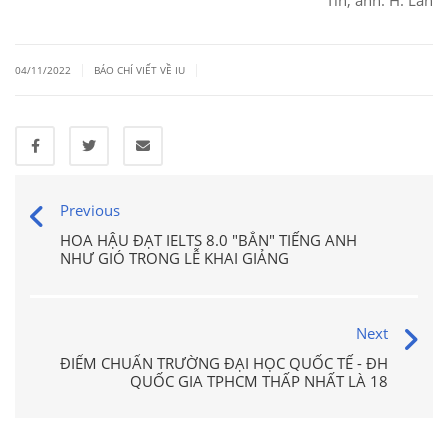
|
|
04/11/2022
BÁO CHÍ VIẾT VỀ IU
Previous
HOA HẬU ĐẠT IELTS 8.0 "BẮN" TIẾNG ANH
NHƯ GIÓ TRONG LỄ KHAI GIẢNG
Next
ĐIỂM CHUẨN TRƯỜNG ĐẠI HỌC QUỐC TẾ - ĐH
QUỐC GIA TPHCM THẤP NHẤT LÀ 18