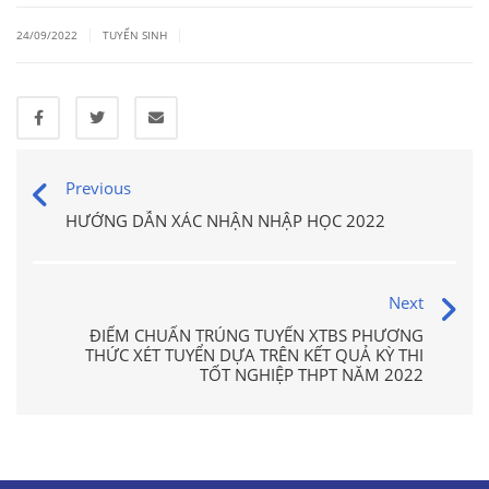
|
|
24/09/2022
TUYỂN SINH
Previous
HƯỚNG DẪN XÁC NHẬN NHẬP HỌC 2022
Next
ĐIỂM CHUẨN TRÚNG TUYỂN XTBS PHƯƠNG
THỨC XÉT TUYỂN DỰA TRÊN KẾT QUẢ KỲ THI
TỐT NGHIỆP THPT NĂM 2022