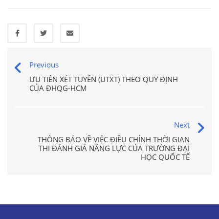
Previous
ƯU TIÊN XÉT TUYỂN (UTXT) THEO QUY ĐỊNH
CỦA ĐHQG-HCM
Next
THÔNG BÁO VỀ VIỆC ĐIỀU CHỈNH THỜI GIAN
THI ĐÁNH GIÁ NĂNG LỰC CỦA TRƯỜNG ĐẠI
HỌC QUỐC TẾ