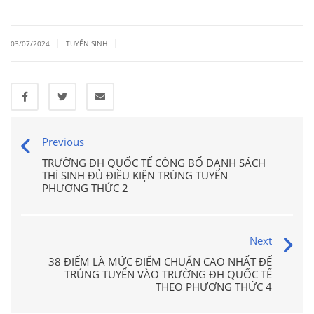
|
|
03/07/2024
TUYỂN SINH
Previous
TRƯỜNG ĐH QUỐC TẾ CÔNG BỐ DANH SÁCH
THÍ SINH ĐỦ ĐIỀU KIỆN TRÚNG TUYỂN
PHƯƠNG THỨC 2
Next
38 ĐIỂM LÀ MỨC ĐIỂM CHUẨN CAO NHẤT ĐỂ
TRÚNG TUYỂN VÀO TRƯỜNG ĐH QUỐC TẾ
THEO PHƯƠNG THỨC 4