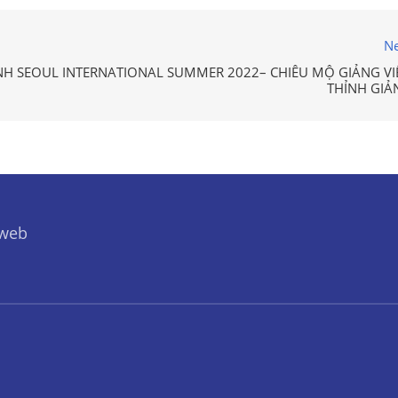
Ne
H SEOUL INTERNATIONAL SUMMER 2022– CHIÊU MỘ GIẢNG VI
THỈNH GIẢ
 web