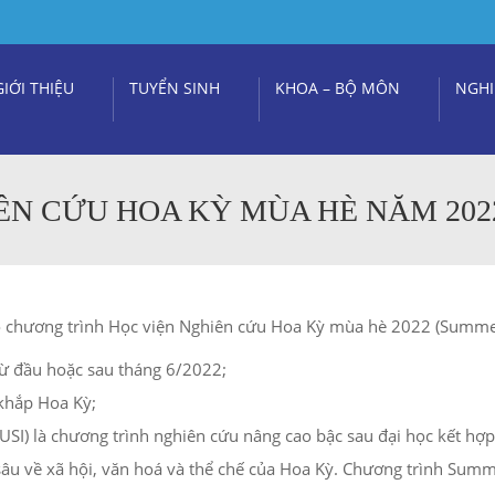
GIỚI THIỆU
TUYỂN SINH
KHOA – BỘ MÔN
NGHI
ÊN CỨU HOA KỲ MÙA HÈ NĂM 202
chương trình Học viện Nghiên cứu Hoa Kỳ mùa hè 2022 (Summer 
 từ đầu hoặc sau tháng 6/2022;
 khắp Hoa Kỳ;
USI) là chương trình nghiên cứu nâng cao bậc sau đại học kết hợ
sâu về xã hội, văn hoá và thể chế của Hoa Kỳ. Chương trình Sum