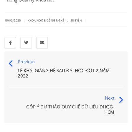
.
|
|
15/02/2023
KHOA HỌC & CÔNG NGHỆ
SỰ KIỆN
Previous
LỄ KHAI GIẢNG HỆ SAU ĐẠI HỌC ĐỢT 2 NĂM
2022
Next
GÓP Ý DỰ THẢO QUY CHẾ DỮ LIỆU ĐHQG-
HCM