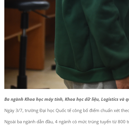
Ba ngành Khoa học máy tính, Khoa học dữ liệu, Logistics và q
Ngày 3/7, trường Đại học Quốc tế công bố điểm chuẩn xét theo
Ngoài ba ngành dẫn đầu, 4 ngành có mức trúng tuyển từ 800 tr