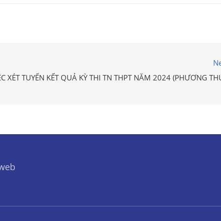
Ne
C XÉT TUYỂN KẾT QUẢ KỲ THI TN THPT NĂM 2024 (PHƯƠNG TH
 web