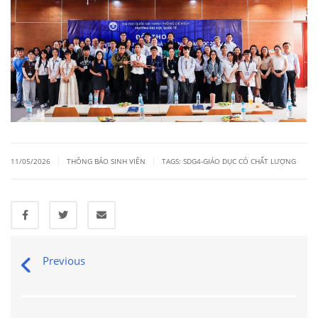
|
|
11/05/2026
THÔNG BÁO SINH VIÊN
TAGS:
SDG4-GIÁO DỤC CÓ CHẤT LƯỢNG
Previous