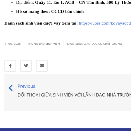
Địa điểm:
Quầy 11, lầu 1, ACB – CN Tân Bình, 500 Lý Thư
Hồ sơ mang theo: CCCD bản chính
Danh sách sinh viên được vay xem tại:
https://iuoss.com/
kqvayacbd
|
|
11/05/2026
THÔNG BÁO SINH VIÊN
TAGS:
SDG4-GIÁO DỤC CÓ CHẤT LƯỢNG
Previous
ĐỐI THOẠI GIỮA SINH VIÊN VỚI LÃNH ĐẠO NHÀ TRƯ