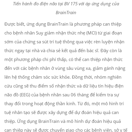
Tiến hành đo điện não tại BV 175 với áp ứng dụng của
BrainTrain
Được biết, ứng dụng BrainTrain là phương pháp can thiệp
cho bệnh nhân Suy giảm nhận thức nhẹ (MCI) từ giai đoạn
sớm của chứng sa sút trí tuệ thông qua việc rèn luyện nhận
thức ngay tại nhà và chia sẻ kết quả đến bác sĩ. Đây còn là
một phương pháp chi phí thấp, có thể can thiệp nhận thức
đến với các bệnh nhân ở vùng sâu vùng xa, giảm gánh nặng
lên hệ thống chăm sóc sức khỏe. Đồng thời, nhóm nghiên
cứu cũng sẽ thu điểm số nhận thức và dữ liệu tín hiệu điện
não đồ (EEG) của bệnh nhân sau 06 tháng để kiểm tra sự
thay đổi trong hoạt động thần kinh. Từ đó, một mô hình trí
tuệ nhân tạo sẽ được xây dựng để dự đoán hiệu quả can
thiệp. Ứng dụng BrainTrain và mô hình dự đoán hiệu quả
can thiệp này sẽ được chuyển giao cho các bệnh viện, sở y tế