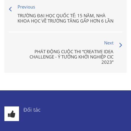
Previous
TRƯỜNG ĐẠI HỌC QUỐC TẾ: 15 NĂM, NHÀ
KHOA HỌC VỀ TRƯỜNG TĂNG GẤP HƠN 6 LẦN
Next
PHÁT ĐỘNG CUỘC THI “CREATIVE IDEA
CHALLENGE - Ý TƯỞNG KHỞI NGHIỆP CIC
2023”
Đối tác