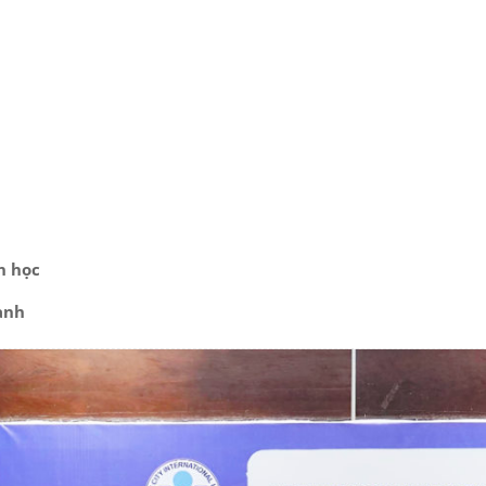
h học
anh