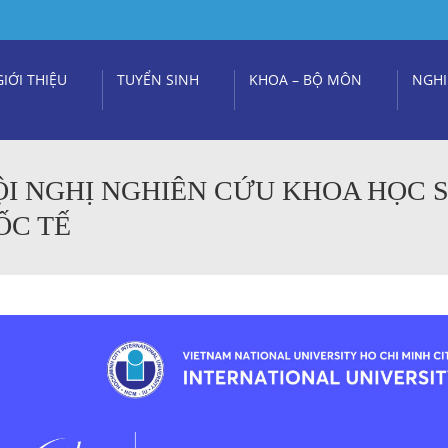
GIỚI THIỆU
TUYỂN SINH
KHOA – BỘ MÔN
NGHI
ỘI NGHỊ NGHIÊN CỨU KHOA HỌC S
ỐC TẾ