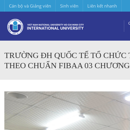
Cán bộ và Giảng viên
Sinh viên
Liên kết nhanh
TRƯỜNG ĐH QUỐC TẾ TỔ CHỨC 
THEO CHUẨN FIBAA 03 CHƯƠNG