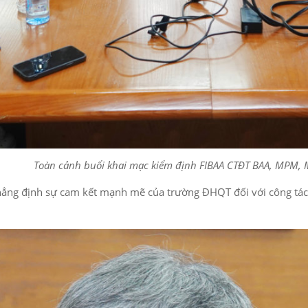
Toàn cảnh buổi khai mạc kiểm định FIBAA CTĐT BAA, MPM, 
ng định sự cam kết mạnh mẽ của trường ĐHQT đối với công tác b