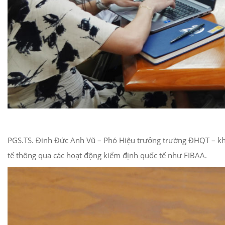
PGS.TS. Đinh Đức Anh Vũ – Phó Hiệu trưởng trường ĐHQT – khẳ
tế thông qua các hoạt động kiểm định quốc tế như FIBAA.