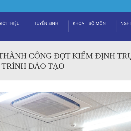
GIỚI THIỆU
TUYỂN SINH
KHOA – BỘ MÔN
NGHI
THÀNH CÔNG ĐỢT KIỂM ĐỊNH TR
 TRÌNH ĐÀO TẠO