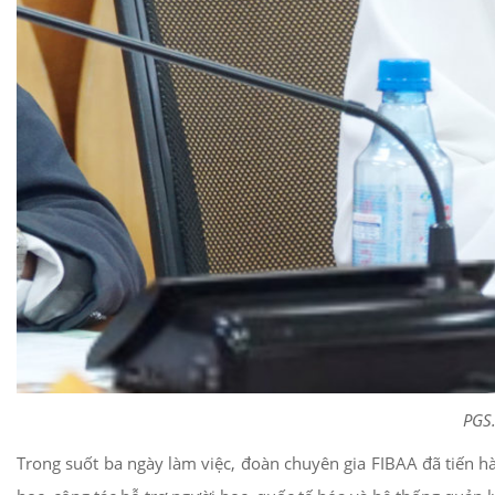
PGS.
Trong suốt ba ngày làm việc, đoàn chuyên gia FIBAA đã tiến hà