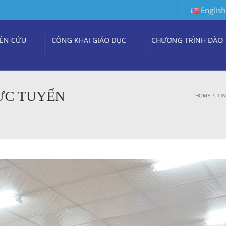
English
ÊN CỨU
CÔNG KHAI GIÁO DỤC
CHƯƠNG TRÌNH ĐÀO 
ỰC TUYẾN
HOME
TI