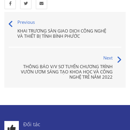
Previous
KHAI TRƯƠNG SÀN GIAO DỊCH CÔNG NGHỆ
VÀ THIẾT BỊ TỈNH BÌNH PHƯỚC
Next
THÔNG BÁO V/V SƠ TUYỂN CHƯƠNG TRÌNH
VƯỜN ƯƠM SÁNG TẠO KHOA HỌC VÀ CÔNG
NGHỆ TRẺ NĂM 2022
Đối tác