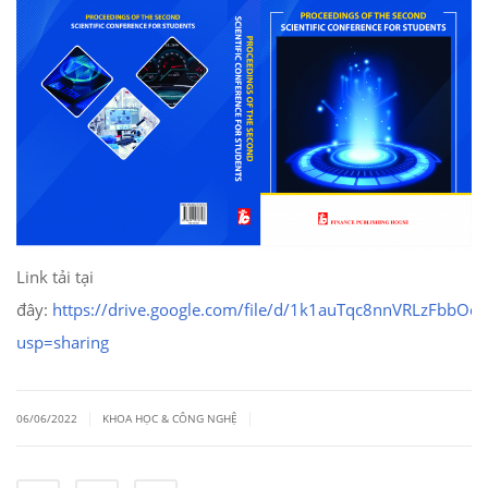
Link tải tại
đây:
https://drive.google.com/file/d/1k1auTqc8nnVRLzFbbO
usp=sharing
|
|
06/06/2022
KHOA HỌC & CÔNG NGHỆ