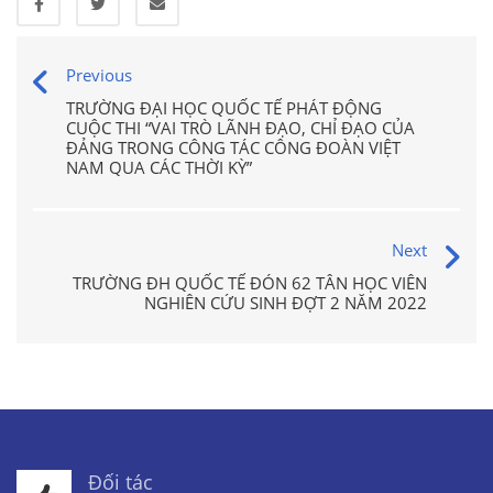
Previous
TRƯỜNG ĐẠI HỌC QUỐC TẾ PHÁT ĐỘNG
CUỘC THI “VAI TRÒ LÃNH ĐẠO, CHỈ ĐẠO CỦA
ĐẢNG TRONG CÔNG TÁC CÔNG ĐOÀN VIỆT
NAM QUA CÁC THỜI KỲ”
Next
TRƯỜNG ĐH QUỐC TẾ ĐÓN 62 TÂN HỌC VIÊN
NGHIÊN CỨU SINH ĐỢT 2 NĂM 2022
Đối tác