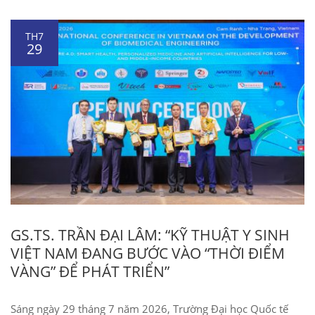
TH7
29
GS.TS. TRẦN ĐẠI LÂM: “KỸ THUẬT Y SINH
VIỆT NAM ĐANG BƯỚC VÀO “THỜI ĐIỂM
VÀNG” ĐỂ PHÁT TRIỂN”
Sáng ngày 29 tháng 7 năm 2026, Trường Đại học Quốc tế