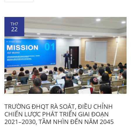
TH7
22
TRƯỜNG ĐHQT RÀ SOÁT, ĐIỀU CHỈNH
CHIẾN LƯỢC PHÁT TRIỂN GIAI ĐOẠN
2021–2030, TẦM NHÌN ĐẾN NĂM 2045