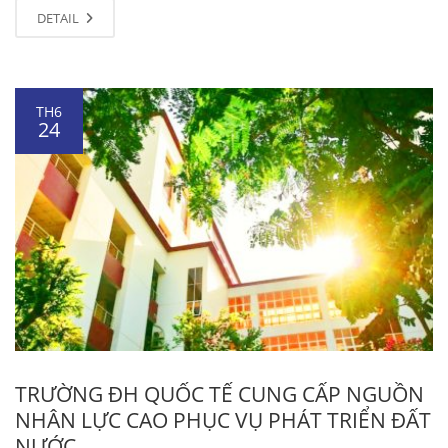
DETAIL
TH6
24
TRƯỜNG ĐH QUỐC TẾ CUNG CẤP NGUỒN
NHÂN LỰC CAO PHỤC VỤ PHÁT TRIỂN ĐẤT
NƯỚC