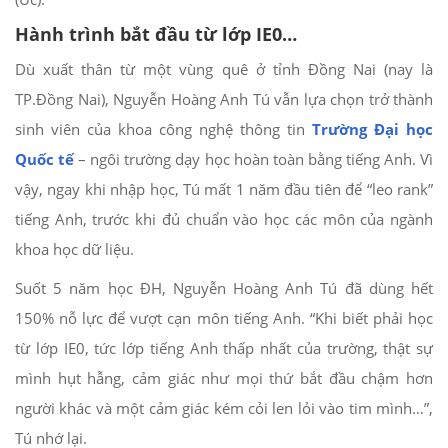
Hành trình bắt đầu từ lớp IE0…
Dù xuất thân từ một vùng quê ở tỉnh Đồng Nai (nay là
TP.Đồng Nai), Nguyễn Hoàng Anh Tú vẫn lựa chọn trở thành
sinh viên của khoa công nghệ thông tin
Trường Đại học
Quốc tế
– ngôi trường dạy học hoàn toàn bằng tiếng Anh. Vì
vậy, ngay khi nhập học, Tú mất 1 năm đầu tiên để “leo rank”
tiếng Anh, trước khi đủ chuẩn vào học các môn của ngành
khoa học dữ liệu.
Suốt 5 năm học ĐH, Nguyễn Hoàng Anh Tú đã dùng hết
150% nỗ lực để vượt cạn môn tiếng Anh. “Khi biết phải học
từ lớp IE0, tức lớp tiếng Anh thấp nhất của trường, thật sự
mình hụt hẫng, cảm giác như mọi thứ bắt đầu chậm hơn
người khác và một cảm giác kém cỏi len lỏi vào tim mình…”,
Tú nhớ lại.