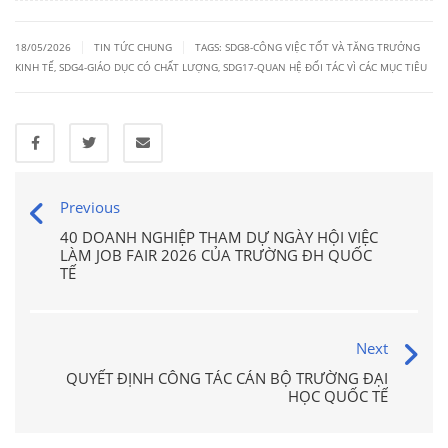
|
|
18/05/2026
TIN TỨC CHUNG
TAGS:
SDG8-CÔNG VIỆC TỐT VÀ TĂNG TRƯỞNG
KINH TẾ
,
SDG4-GIÁO DỤC CÓ CHẤT LƯỢNG
,
SDG17-QUAN HỆ ĐỐI TÁC VÌ CÁC MỤC TIÊU
Previous
40 DOANH NGHIỆP THAM DỰ NGÀY HỘI VIỆC
LÀM JOB FAIR 2026 CỦA TRƯỜNG ĐH QUỐC
TẾ
Next
QUYẾT ĐỊNH CÔNG TÁC CÁN BỘ TRƯỜNG ĐẠI
HỌC QUỐC TẾ