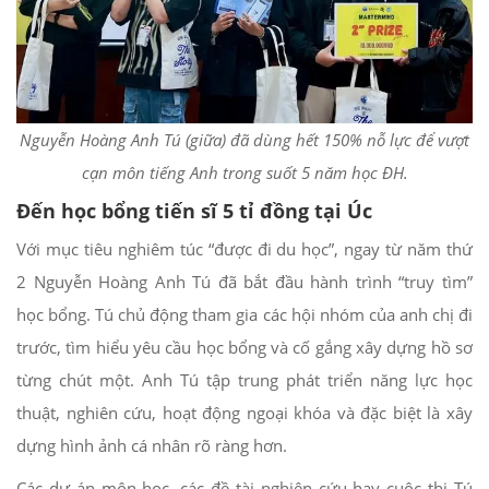
Nguyễn Hoàng Anh Tú (giữa) đã dùng hết 150% nỗ lực để vượt
cạn môn tiếng Anh trong suốt 5 năm học ĐH.
Đến học bổng tiến sĩ 5 tỉ đồng tại Úc
Với mục tiêu nghiêm túc “được đi du học”, ngay từ năm thứ
2 Nguyễn Hoàng Anh Tú đã bắt đầu hành trình “truy tìm”
học bổng. Tú chủ động tham gia các hội nhóm của anh chị đi
trước, tìm hiểu yêu cầu học bổng và cố gắng xây dựng hồ sơ
từng chút một. Anh Tú tập trung phát triển năng lực học
thuật, nghiên cứu, hoạt động ngoại khóa và đặc biệt là xây
dựng hình ảnh cá nhân rõ ràng hơn.
Các dự án môn học, các đề tài nghiên cứu hay cuộc thi Tú