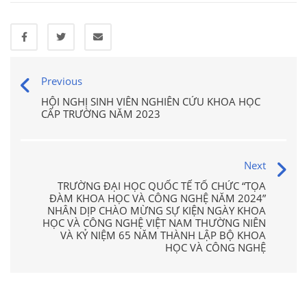
Previous
HỘI NGHỊ SINH VIÊN NGHIÊN CỨU KHOA HỌC
CẤP TRƯỜNG NĂM 2023
Next
TRƯỜNG ĐẠI HỌC QUỐC TẾ TỔ CHỨC “TỌA
ĐÀM KHOA HỌC VÀ CÔNG NGHỆ NĂM 2024”
NHÂN DỊP CHÀO MỪNG SỰ KIỆN NGÀY KHOA
HỌC VÀ CÔNG NGHỆ VIỆT NAM THƯỜNG NIÊN
VÀ KỶ NIỆM 65 NĂM THÀNH LẬP BỘ KHOA
HỌC VÀ CÔNG NGHỆ