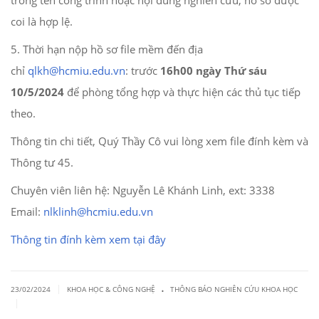
trong tên công trình hoặc nội dung nghiên cứu, hồ sơ được
coi là hợp lệ.
5. Thời hạn nộp hồ sơ file mềm đến địa
chỉ
qlkh@hcmiu.edu.vn
: trước
16h00 ngày Thứ sáu
10/5/2024
để phòng tổng hợp và thực hiện các thủ tục tiếp
theo.
Thông tin chi tiết, Quý Thầy Cô vui lòng xem file đính kèm và
Thông tư 45.
Chuyên viên liên hệ: Nguyễn Lê Khánh Linh, ext: 3338
Email:
nlklinh@hcmiu.edu.vn
Thông tin đính kèm xem tại đây
.
|
23/02/2024
KHOA HỌC & CÔNG NGHỆ
THÔNG BÁO NGHIÊN CỨU KHOA HỌC
|