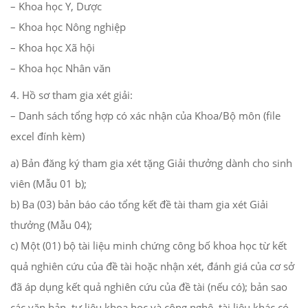
– Khoa học Y, Dược
– Khoa học Nông nghiệp
– Khoa học Xã hội
– Khoa học Nhân văn
4. Hồ sơ tham gia xét giải:
– Danh sách tổng hợp có xác nhận của Khoa/Bộ môn (file
excel đính kèm)
a) Bản đăng ký tham gia xét tặng Giải thưởng dành cho sinh
viên (Mẫu 01 b);
b) Ba (03) bản báo cáo tổng kết đề tài tham gia xét Giải
thưởng (Mẫu 04);
c) Một (01) bộ tài liệu minh chứng công bố khoa học từ kết
quả nghiên cứu của đề tài hoặc nhận xét, đánh giá của cơ sở
đã áp dụng kết quả nghiên cứu của đề tài (nếu có); bản sao
các văn bản, tư liệu khoa học và công nghệ, tài liệu khác có