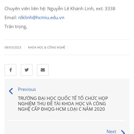
Chuyên viên liên hệ: Nguyễn Lê Khánh Linh, ext: 3338
Email:
nlklinh@hcmiu.edu.vn
Trân trọng,
|
|
08/03/2023
KHOA HỌC & CÔNG NGHỆ
Previous
TRƯỜNG ĐẠI HỌC QUỐC TẾ TỔ CHỨC HỌP
NGHIỆM THU ĐỀ TÀI KHOA HỌC VÀ CÔNG
NGHỆ CẤP ĐHQG-HCM LOẠI C NĂM 2020
Next