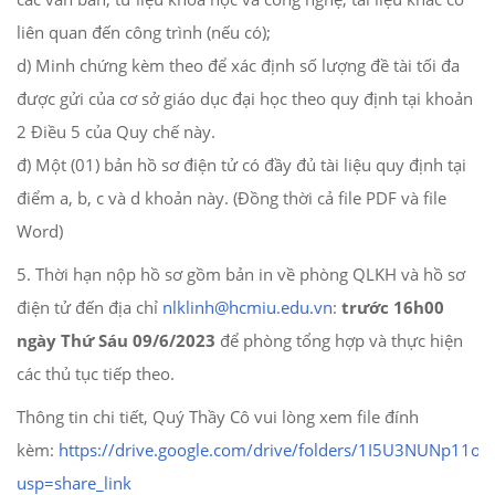
liên quan đến công trình (nếu có);
d) Minh chứng kèm theo để xác định số lượng đề tài tối đa
được gửi của cơ sở giáo dục đại học theo quy định tại khoản
2 Điều 5 của Quy chế này.
đ) Một (01) bản hồ sơ điện tử có đầy đủ tài liệu quy định tại
điểm a, b, c và d khoản này. (Đồng thời cả file PDF và file
Word)
5. Thời hạn nộp hồ sơ gồm bản in về phòng QLKH và hồ sơ
điện tử đến địa chỉ
nlklinh@hcmiu.edu.vn
:
trước 16h00
ngày Thứ Sáu 09/6/2023
để phòng tổng hợp và thực hiện
các thủ tục tiếp theo.
Thông tin chi tiết, Quý Thầy Cô vui lòng xem file đính
kèm:
https://drive.google.com/drive/folders/1I5U3NUNp11
usp=share_link