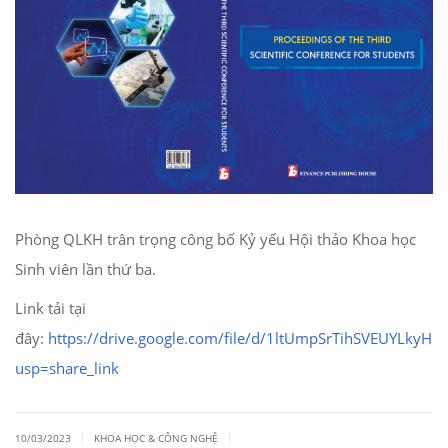
Phòng QLKH trân trọng công bố Kỷ yếu Hội thảo Khoa học
Sinh viên lần thứ ba.
Link tải tại
đây:
https://drive.google.com/file/d/1ltUmpSrTihSVEUYLkyHN
usp=share_link
|
|
10/03/2023
KHOA HỌC & CÔNG NGHỆ