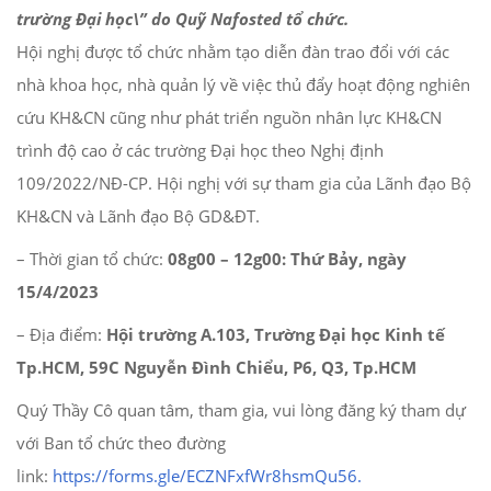
trường Đại học\” do Quỹ Nafosted tổ chức.
Hội nghị được tổ chức nhằm tạo diễn đàn trao đổi với các
nhà khoa học, nhà quản lý về việc thủ đẩy hoạt động nghiên
cứu KH&CN cũng như phát triển nguồn nhân lực KH&CN
trình độ cao ở các trường Đại học theo Nghị định
109/2022/NĐ-CP. Hội nghị với sự tham gia của Lãnh đạo Bộ
KH&CN và Lãnh đạo Bộ GD&ĐT.
– Thời gian tổ chức:
08g00 – 12g00: Thứ Bảy, ngày
15/4/2023
– Địa điểm:
Hội trường A.103, Trường Đại học Kinh tế
Tp.HCM, 59C Nguyễn Đình Chiểu, P6, Q3, Tp.HCM
Quý Thầy Cô quan tâm, tham gia, vui lòng đăng ký tham dự
với Ban tổ chức theo đường
link:
https://forms.gle/ECZNFxfWr8hsmQu56.