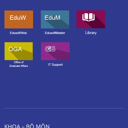
KHOA – BỘ MÔN