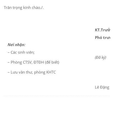
Trân trọng kính chào./.
KT.Trưởng
Phó trưở
Nơi nhận:
– Các sinh viên;
(Đã ký)
– Phòng CTSV, ĐTĐH (để biết)
– Lưu văn thư, phòng KHTC
Lê Đặng T