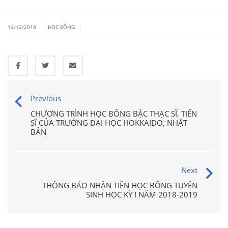
|
|
14/12/2018
HỌC BỔNG
Previous
CHƯƠNG TRÌNH HỌC BỔNG BẬC THẠC SĨ, TIẾN
SĨ CỦA TRƯỜNG ĐẠI HỌC HOKKAIDO, NHẬT
BẢN
Next
THÔNG BÁO NHẬN TIỀN HỌC BỔNG TUYỂN
SINH HỌC KỲ I NĂM 2018-2019