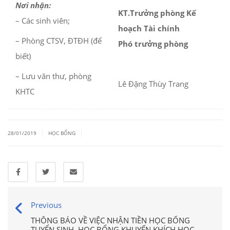
Nơi nhận:
KT.Trưởng phòng Kế
– Các sinh viên;
hoạch Tài chính
– Phòng CTSV, ĐTĐH (để
Phó trưởng phòng
biết)
– Lưu văn thư, phòng
Lê Đặng Thùy Trang
KHTC
|
|
28/01/2019
HỌC BỔNG
Previous
THÔNG BÁO VỀ VIỆC NHẬN TIỀN HỌC BỔNG
TUYỂN SINH, HỌC BỔNG KHUYẾN KHÍCH HỌC