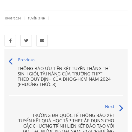
|
|
15/05/2024
TUYỂN SINH
Previous
THÔNG BÁO ƯU TIÊN XÉT TUYỂN THẲNG THÍ
SINH GIỎI, TÀI NĂNG CỦA TRƯỜNG THPT
THEO QUY ĐỊNH CỦA ĐHQG-HCM NĂM 2024
(PHƯƠNG THỨC 3)
Next
TRƯỜNG ĐH QUỐC TẾ THÔNG BÁO XÉT
TUYỂN KẾT QUẢ HỌC TẬP THPT ÁP DỤNG CHO
CÁC CHƯƠNG TRÌNH LIÊN KẾT ĐÀO TẠO VỚI
ĐỐI TÁC NƯỚC NGOÀI NĂM 2024 (PHƯƠNG