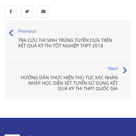
Previous
TRA CỨU THÍ SINH TRÚNG TUYỂN DỰA TRÊN
KẾT QUẢ KỲ THI TỐT NGHIỆP THPT 2018
Next
HƯỚNG DẪN THỰC HIỆN THỦ TỤC XÁC NHẬN
NHẬP HỌC DIỆN XÉT TUYỂN SỬ DỤNG KẾT
QUẢ KỲ THI THPT QUỐC GIA