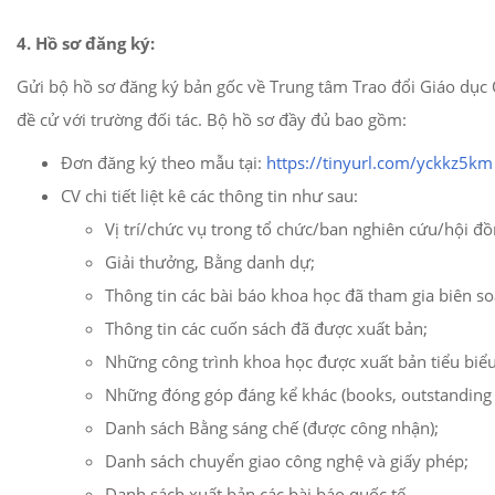
4. Hồ sơ đăng ký:
Gửi bộ hồ sơ đăng ký bản gốc về Trung tâm Trao đổi Giáo dục
đề cử với trường đối tác. Bộ hồ sơ đầy đủ bao gồm:
Đơn đăng ký theo mẫu tại:
https://tinyurl.com/yckkz5km
CV chi tiết liệt kê các thông tin như sau:
Vị trí/chức vụ trong tổ chức/ban nghiên cứu/hội đ
Giải thưởng, Bằng danh dự;
Thông tin các bài báo khoa học đã tham gia biên so
Thông tin các cuốn sách đã được xuất bản;
Những công trình khoa học được xuất bản tiểu biểu 
Những đóng góp đáng kể khác (books, outstanding tech
Danh sách Bằng sáng chế (được công nhận);
Danh sách chuyển giao công nghệ và giấy phép;
Danh sách xuất bản các bài báo quốc tế.