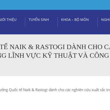
GIỚI THIỆU
TUYỂN SINH
KHOA – BỘ MÔN
NGHI
 TẾ NAIK & RASTOGI DÀNH CHO 
NG LĨNH VỰC KỸ THUẬT VÀ CÔN
ưởng Quốc tế Naik & Rastogi dành cho các nghiên cứu xuất sắc tr