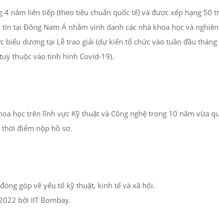
 4 năm liên tiếp (theo tiêu chuẩn quốc tế) và được xếp hạng 50 t
y tín tại Đông Nam Á nhằm vinh danh các nhà khoa học và nghiên 
c biểu dương tại Lễ trao giải (dự kiến tổ chức vào tuần đầu tháng
tuỳ thuộc vào tình hình Covid-19).
oa học trên lĩnh vực Kỹ thuật và Công nghệ trong 10 năm vừa qua
i thời điểm nộp hồ sơ.
óng góp về yếu tố kỹ thuật, kinh tế và xã hội.
2022 bởi IIT Bombay.