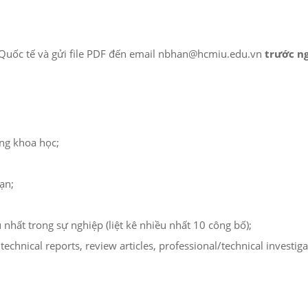
 Quốc tế và gửi file PDF đến email nbhan@hcmiu.edu.vn
trước n
ồng khoa học;
ạn;
nhất trong sự nghiệp (liệt kê nhiều nhất 10 công bố);
nical reports, review articles, professional/technical investigati