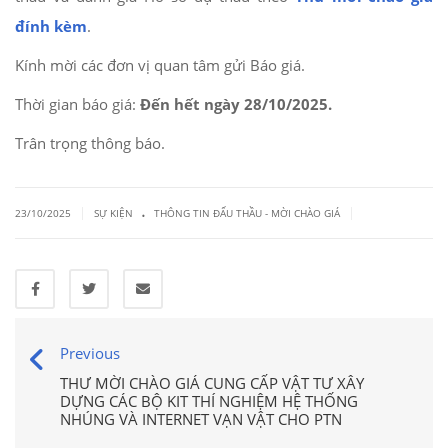
đính kèm
.
Kính mời các đơn vị quan tâm gửi Báo giá.
Thời gian báo giá:
Đến hết ngày 28/10/2025.
Trân trọng thông báo.
.
|
|
23/10/2025
SỰ KIỆN
THÔNG TIN ĐẤU THẦU - MỜI CHÀO GIÁ
Previous
THƯ MỜI CHÀO GIÁ CUNG CẤP VẬT TƯ XÂY
DỰNG CÁC BỘ KIT THÍ NGHIỆM HỆ THỐNG
NHÚNG VÀ INTERNET VẠN VẬT CHO PTN