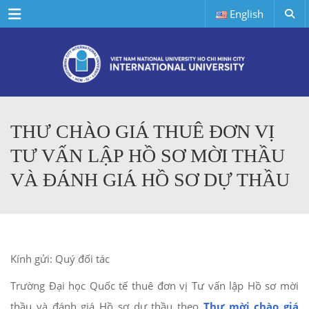
Menu
English
THƯ CHÀO GIÁ THUÊ ĐƠN VỊ
TƯ VẤN LẬP HỒ SƠ MỜI THẦU
VÀ ĐÁNH GIÁ HỒ SƠ DỰ THẦU
Kính gửi: Quý đối tác
Trường Đại học Quốc tế thuê đơn vị Tư vấn lập Hồ sơ mời
thầu và đánh giá Hồ sơ dự thầu theo
Thư mời chào giá