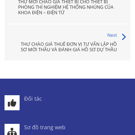
THƯ MỜI CHÀO GIÁ THIẾT BỊ CHO THIẾT BỊ
PHÒNG THÍ NGHIỆM HỆ THỐNG NHÚNG CỦA
KHOA ĐIỆN – ĐIỆN TỬ
Next
THƯ CHÀO GIÁ THUÊ ĐƠN VỊ TƯ VẤN LẬP HỒ
SƠ MỜI THẦU VÀ ĐÁNH GIÁ HỒ SƠ DỰ THẦU
Đối tác
Sơ đồ trang web