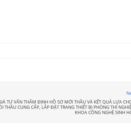
Ne
IÁ TƯ VẤN THẨM ĐỊNH HỒ SƠ MỜI THẦU VÀ KẾT QUẢ LỰA CH
́I THẦU CUNG CẤP, LẮP ĐẶT TRANG THIẾT BỊ PHÒNG THÍ NGHI
KHOA CÔNG NGHỆ SINH H