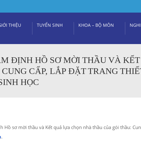
GIỚI THIỆU
TUYỂN SINH
KHOA – BỘ MÔN
NGHI
M ĐỊNH HỒ SƠ MỜI THẦU VÀ KẾT
 CUNG CẤP, LẮP ĐẶT TRANG THIẾ
SINH HỌC
ịnh Hồ sơ mời thầu và Kết quả lựa chọn nhà thầu của gói thầu: C
m
.