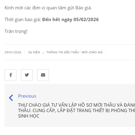
Kính mời các đơn vị quan tâm gửi Báo giá.
Thời gian báo giá:
Đến hết ngày 05/02/2026
Trân trọng!
.
|
|
29/01/2026
SỰ KIỆN
THÔNG TIN ĐẤU THẦU - MỜI CHÀO GIÁ
Previous
THƯ CHÀO GIÁ TƯ VẤN LẬP HỒ SƠ MỜI THẦU VÀ ĐÁNH
THẦU: CUNG CẤP, LẮP ĐẶT TRANG THIẾT BỊ PHÒNG 
SINH HỌC