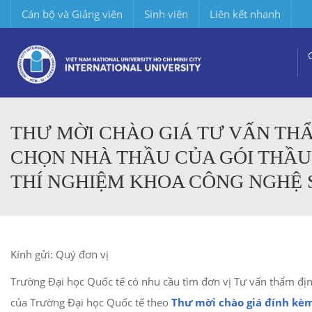
Cán bộ và Giảng viên
Sinh viên
Liên kết nhanh
THƯ MỜI CHÀO GIÁ TƯ VẤN THẨ
CHỌN NHÀ THẦU CỦA GÓI THẦU
THÍ NGHIỆM KHOA CÔNG NGHỆ 
Kính gửi: Quý đơn vị
Trường Đại học Quốc tế có nhu cầu tìm đơn vị Tư vấn thẩm đ
của Trường Đại học Quốc tế theo
Thư mời chào giá đính kè