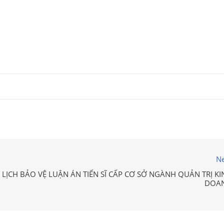
Ne
LỊCH BẢO VỆ LUẬN ÁN TIẾN SĨ CẤP CƠ SỞ NGÀNH QUẢN TRỊ KI
DOA