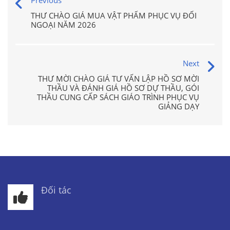
Previous
THƯ CHÀO GIÁ MUA VẬT PHẨM PHỤC VỤ ĐỐI
NGOẠI NĂM 2026
Next
THƯ MỜI CHÀO GIÁ TƯ VẤN LẬP HỒ SƠ MỜI
THẦU VÀ ĐÁNH GIÁ HỒ SƠ DỰ THẦU, GÓI
THẦU CUNG CẤP SÁCH GIÁO TRÌNH PHỤC VỤ
GIẢNG DẠY
Đối tác