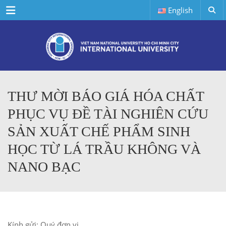
Menu
English
THƯ MỜI BÁO GIÁ HÓA CHẤT
PHỤC VỤ ĐỀ TÀI NGHIÊN CỨU
SẢN XUẤT CHẾ PHẨM SINH
HỌC TỪ LÁ TRẦU KHÔNG VÀ
NANO BẠC
Kính gửi: Quý đơn vị