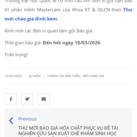
Trường Đại học Quốc tế có nhu cầu tìm đơn vị gia hạn bảo
trì phần mềm Mastercam của Khoa KT & QLCN theo
Thư
mời chào giá đính kèm
.
Kính mời các đơn vị quan tâm gửi Báo giá.
Thời gian báo giá:
Đến hết ngày 18/03/2026
.
Trân trọng!
.
|
|
16/03/2026
SỰ KIỆN
THÔNG TIN ĐẤU THẦU - MỜI CHÀO GIÁ
Previous
THƯ MỜI BÁO GIÁ HÓA CHẤT PHỤC VỤ ĐỀ TÀI
NGHIÊN CỨU SẢN XUẤT CHẾ PHẨM SINH HỌC