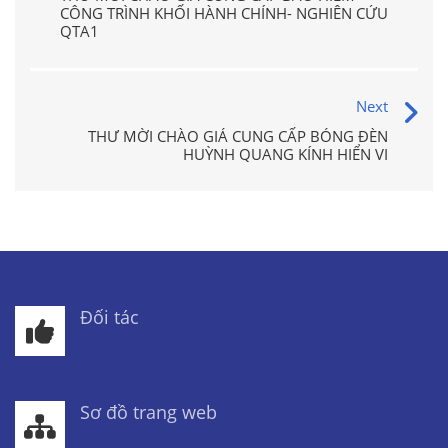
CÔNG TRÌNH KHỐI HÀNH CHÍNH- NGHIÊN CỨU
QTA1
Next
THƯ MỜI CHÀO GIÁ CUNG CẤP BÓNG ĐÈN
HUỲNH QUANG KÍNH HIỂN VI
Đối tác
Sơ đồ trang web