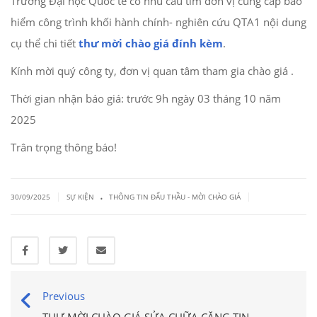
Trường Đại học Quốc tế có nhu cầu tìm đơn vị cung cấp bảo
hiểm công trình khối hành chính- nghiên cứu QTA1 nội dung
cụ thể chi tiết
thư mời chào giá đính kèm
.
Kính mời quý công ty, đơn vị quan tâm tham gia chào giá .
Thời gian nhận báo giá: trước 9h ngày 03 tháng 10 năm
2025
Trân trọng thông báo!
.
|
|
30/09/2025
SỰ KIỆN
THÔNG TIN ĐẤU THẦU - MỜI CHÀO GIÁ
Previous