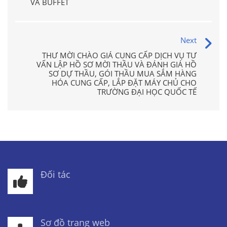
VÀ BUFFET
Next
THƯ MỜI CHÀO GIÁ CUNG CẤP DỊCH VỤ TƯ
VẤN LẬP HỒ SƠ MỜI THẦU VÀ ĐÁNH GIÁ HỒ
SƠ DỰ THẦU, GÓI THẦU MUA SẮM HÀNG
HÓA CUNG CẤP, LẮP ĐẶT MÁY CHỦ CHO
TRƯỜNG ĐẠI HỌC QUỐC TẾ
Đối tác
Sơ đồ trang web