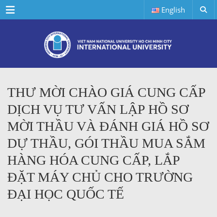
Menu
English
THƯ MỜI CHÀO GIÁ CUNG CẤP
DỊCH VỤ TƯ VẤN LẬP HỒ SƠ
MỜI THẦU VÀ ĐÁNH GIÁ HỒ SƠ
DỰ THẦU, GÓI THẦU MUA SẮM
HÀNG HÓA CUNG CẤP, LẮP
ĐẶT MÁY CHỦ CHO TRƯỜNG
ĐẠI HỌC QUỐC TẾ