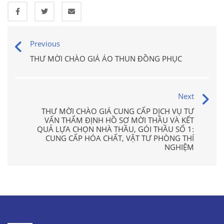
Previous
THƯ MỜI CHÀO GIÁ ÁO THUN ĐỒNG PHỤC
Next
THƯ MỜI CHÀO GIÁ CUNG CẤP DỊCH VỤ TƯ
VẤN THẨM ĐỊNH HỒ SƠ MỜI THẦU VÀ KẾT
QUẢ LỰA CHỌN NHÀ THẦU, GÓI THẦU SỐ 1:
CUNG CẤP HÓA CHẤT, VẬT TƯ PHÒNG THÍ
NGHIỆM