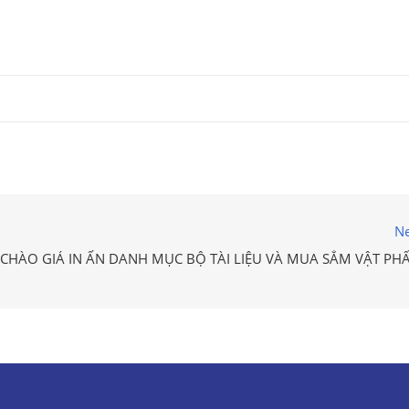
Ne
CHÀO GIÁ IN ẤN DANH MỤC BỘ TÀI LIỆU VÀ MUA SẮM VẬT PH