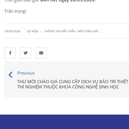
Trân trọng!
.
|
|
18/05/2026
SỰ KIỆN
THÔNG TIN ĐẤU THẦU - MỜI CHÀO GIÁ
Previous
THƯ MỜI CHÀO GIÁ CUNG CẤP DỊCH VỤ BẢO TRÌ THIẾT
THÍ NGHIỆM THUỘC KHOA CÔNG NGHỆ SINH HỌC