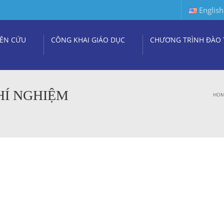
English
ÊN CỨU
CÔNG KHAI GIÁO DỤC
CHƯƠNG TRÌNH ĐÀO 
HÍ NGHIỆM
HO