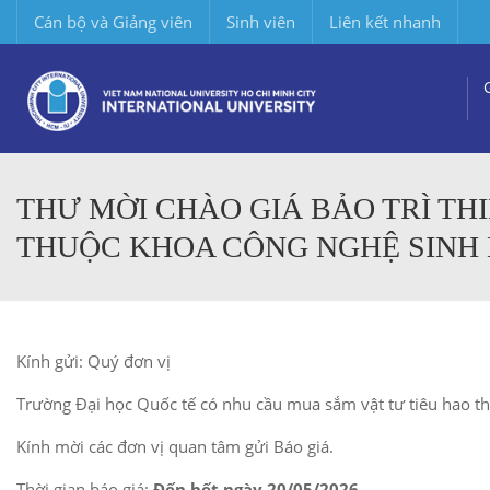
Cán bộ và Giảng viên
Sinh viên
Liên kết nhanh
THƯ MỜI CHÀO GIÁ BẢO TRÌ THI
THUỘC KHOA CÔNG NGHỆ SINH
Kính gửi: Quý đơn vị
Trường Đại học Quốc tế có nhu cầu mua sắm vật tư tiêu hao t
Kính mời các đơn vị quan tâm gửi Báo giá.
Thời gian báo giá:
Đến hết ngày 20/05/2026.