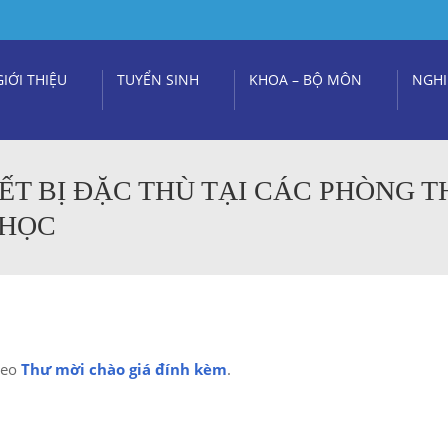
GIỚI THIỆU
TUYỂN SINH
KHOA – BỘ MÔN
NGHI
ẾT BỊ ĐẶC THÙ TẠI CÁC PHÒNG T
 HỌC
heo
Thư mời chào giá đính kèm
.