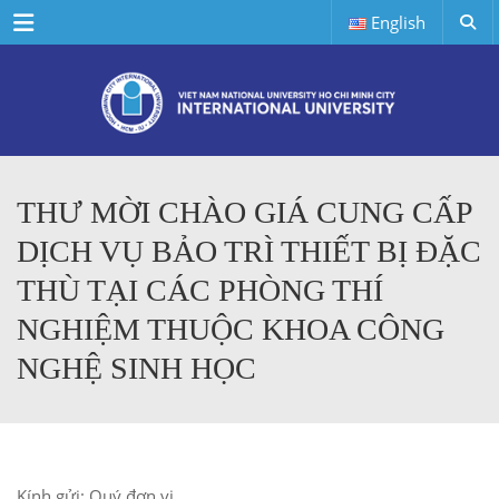
Menu
English
THƯ MỜI CHÀO GIÁ CUNG CẤP
DỊCH VỤ BẢO TRÌ THIẾT BỊ ĐẶC
THÙ TẠI CÁC PHÒNG THÍ
NGHIỆM THUỘC KHOA CÔNG
NGHỆ SINH HỌC
Kính gửi: Quý đơn vị