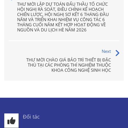
THƯ MỜI LẬP DỰ TOÁN ĐẤU THẦU TỔ CHỨC
HỘI NGHỊ RÀ SOÁT, ĐIỀU CHỈNH KẾ HOẠCH
CHIẾN LƯỢC, HỘI NGHỊ SƠ KẾT 6 THÁNG ĐẦU
NĂM VÀ TRIỂN KHAI NHIỆM VỤ CÔNG TÁC 6
THÁNG CUỐI NĂM KẾT HỢP HOẠT ĐỘNG VỀ
NGUỒN VÀ DU LỊCH HÈ NĂM 2026
Next
THƯ MỜI CHÀO GIÁ BẢO TRÌ THIẾT BỊ ĐẶC
THÙ TẠI CÁC PHÒNG THÍ NGHIỆM THUỘC
KHOA CÔNG NGHỆ SINH HỌC
Đối tác