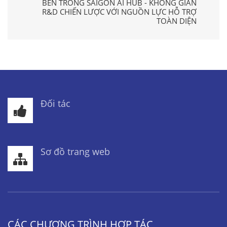
BÊN TRONG SAIGON AI HUB - KHÔNG GIAN
R&D CHIẾN LƯỢC VỚI NGUỒN LỰC HỖ TRỢ
TOÀN DIỆN
Đối tác
Sơ đồ trang web
CÁC CHƯƠNG TRÌNH HỢP TÁC