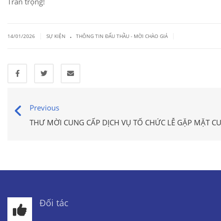
Trân trọng!
.
|
|
14/01/2026
SỰ KIỆN
THÔNG TIN ĐẤU THẦU - MỜI CHÀO GIÁ
Previous
THƯ MỜI CUNG CẤP DỊCH VỤ TỔ CHỨC LỄ GẶP MẶT CU
Đối tác