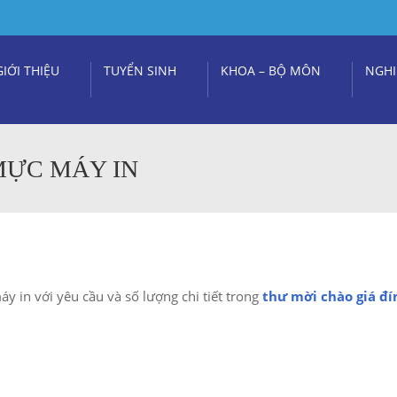
GIỚI THIỆU
TUYỂN SINH
KHOA – BỘ MÔN
NGHI
MỰC MÁY IN
 in với yêu cầu và số lượng chi tiết trong
thư mời chào giá đ