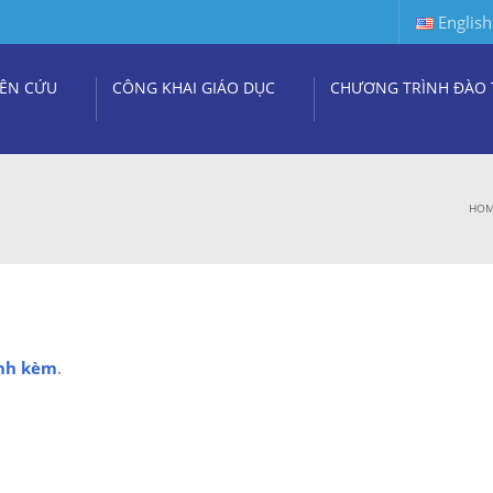
English
ÊN CỨU
CÔNG KHAI GIÁO DỤC
CHƯƠNG TRÌNH ĐÀO 
HO
ính kèm
.