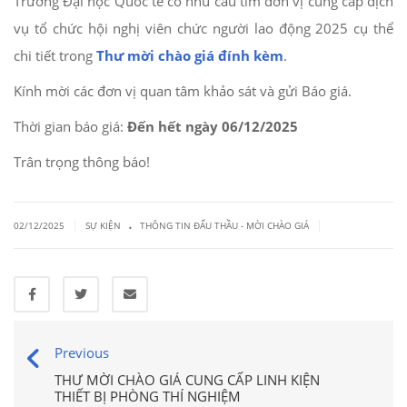
Trường Đại học Quốc tế có nhu cầu tìm đơn vị cung cấp dịch
vụ tổ chức hội nghị viên chức người lao động 2025 cụ thể
chi tiết trong
Thư mời chào giá đính kèm
.
Kính mời các đơn vị quan tâm khảo sát và gửi Báo giá.
Thời gian báo giá:
Đến hết ngày 06/12/2025
Trân trọng thông báo!
.
|
|
02/12/2025
SỰ KIỆN
THÔNG TIN ĐẤU THẦU - MỜI CHÀO GIÁ
Previous
THƯ MỜI CHÀO GIÁ CUNG CẤP LINH KIỆN
THIẾT BỊ PHÒNG THÍ NGHIỆM