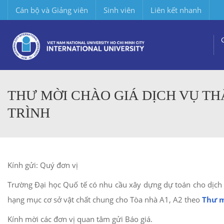
Cán bộ và Giảng viên
Sinh viên
Liên kết nhanh
THƯ MỜI CHÀO GIÁ DỊCH VỤ T
TRÌNH
Kính gửi: Quý đơn vị
Trường Đại học Quố tế có nhu cầu xây dựng dự toán cho dịch
hạng mục cơ sở vật chất chung cho Tòa nhà A1, A2 theo
Thư m
Kính mời các đơn vị quan tâm gửi Báo giá.