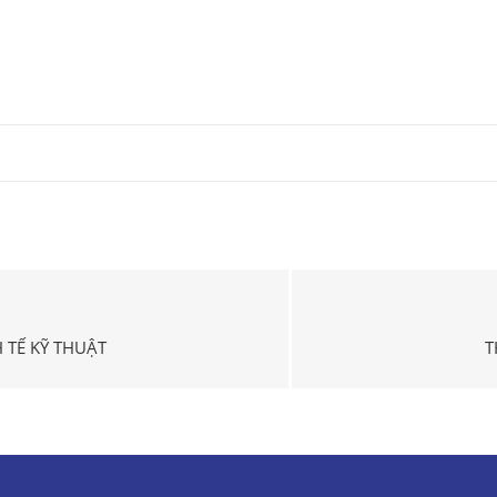
 TẾ KỸ THUẬT
T