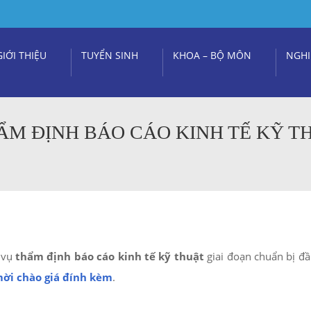
GIỚI THIỆU
TUYỂN SINH
KHOA – BỘ MÔN
NGHI
HẨM ĐỊNH BÁO CÁO KINH TẾ KỸ 
 vụ
thẩm định báo cáo kinh tế kỹ thuật
giai đoạn chuẩn bị đầu
ời chào giá đính kèm
.